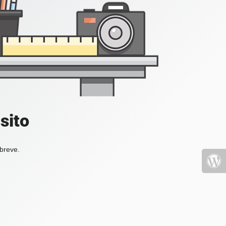
sito
 breve.