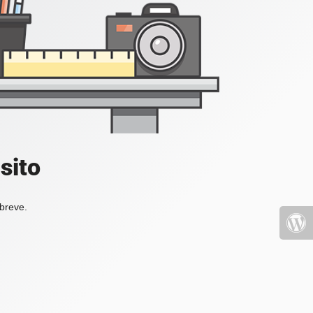
sito
 breve.