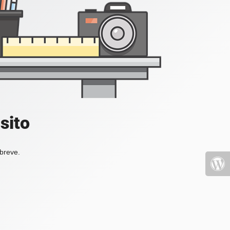
sito
 breve.