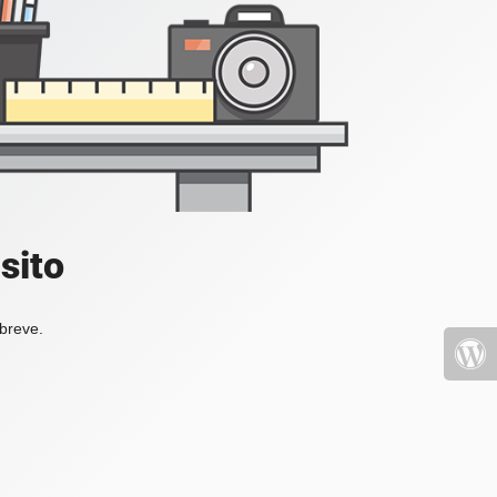
sito
 breve.